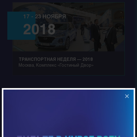
17 - 23 НОЯБРЯ
2018
ТРАНСПОРТНАЯ НЕДЕЛЯ — 2018
Москва, Комплекс «Гостиный Двор»
×
2 - 8 ДЕКАБРЯ
2017