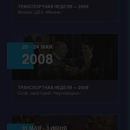
ТРАНСПОРТНАЯ НЕДЕЛЯ — 2009
Москва, ЦВЗ «Манеж»
20 - 24 МАЯ
2008
ТРАНСПОРТНАЯ НЕДЕЛЯ — 2008
Сочи, санаторий «Черноморье»
31 МАЯ - 3 ИЮНЯ