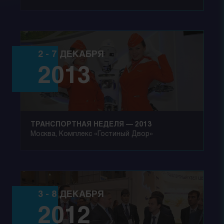
2 - 7 ДЕКАБРЯ
2013
ТРАНСПОРТНАЯ НЕДЕЛЯ — 2013
Москва, Комплекс «Гостиный Двор»
3 - 8 ДЕКАБРЯ
2012