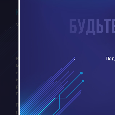
Лучшее решение в области цифровизации транс
Камертон
Будьте
ООО «Международный аэропорт «Симферополь», ОО
Под
Всего за год в рамках проекта реализован
Мобильный ТОИР, Управление недвижимост
внедрено два новых модуля, расширена де
информационной системы. Все процессы в
распределtния затрат, что позволяет пол
по зданию, сотруднику, рейсу или авиакомп
Проект создал инструмент для контроля и
ресурсами, занятости персонала, расчета 