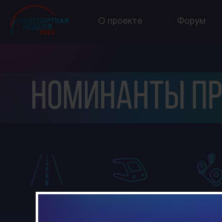
О проекте
Форум
Номинанты п