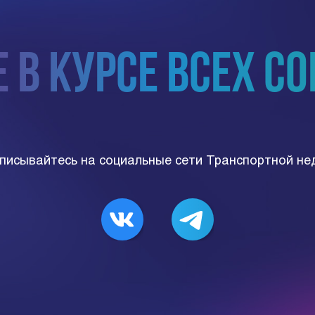
порта
 в курсе всех с
О «ДЕКА», ООО «1С-РАРУС»
писывайтесь на социальные сети Транспортной не
о шесть подпроектов: ТОИР расширение,
ью, ДЕК СТ(А)Б, НСИ, Расчётный модуль;
ятельность в двух существующих модулях
заимоувязаны и формируют драйверы для
учать необходимую актуальную информацию
ании.
 анализа эффективности управления
себестоимости бизнес-процессов.