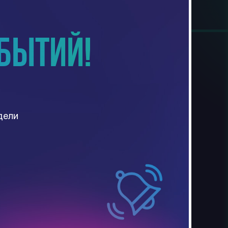
обытий!
дели