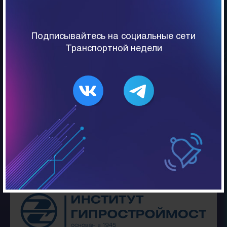
применения цифровых технологий
подтверждено I местом на V Всероссийском
конкурсе "BIM-технологии 2020/21" и статусом
Подписывайтесь на социальные сети
"BIM-лидер 2022" по версии Autodesk. В
Транспортной недели
качестве Генеральной проектной организации,
Институт разрабатывает
сегодня:«СБВЛТКЖ» в Московской обл., Мост
ч/з р. Москву в створе Берегового пр. в
Москве, Обход центр. части города с м.п. ч/з
Волгу в Ярославле, Стр-во обхода Тольятти с
м.п. ч/з Волгу, Северный а.д. обход Перми,
Мост. пер. ч/з Зею в Благовещенске.