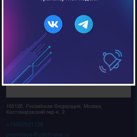
и тушение пожаров, осуществление
профилактических работ и мероприятий по
обеспечению пожарной безопасности людей
и имущества.
105120, Российская Федерация, Москва,
Костомаровский пер-к, 2
+74992621726
priemnaya@zdohrana.ru