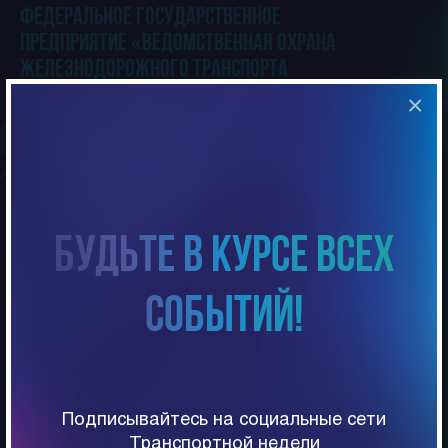
Федеральное государственное
предприятие «Ведомственная охрана
железнодорожного транспорта
Российской Федерации»
×
6.2
Будьте в курсе всех
ФГП ВО ЖДТ России образовано 9 декабря
событий!
1921 года. Ведомственная охрана
железнодорожного транспорта осуществляет
следующие виды деятельности: обеспечение
транспортной безопасности, защита
охраняемых объектов; сопровождение и
Подписывайтесь на социальные сети
охрана перевозимых грузов; предупреждение
Транспортной недели